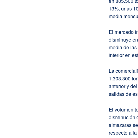
en 885.500 t
13%, unas 10
media mensua
El mercado in
disminuye en
media de las
interior en e
La comerciali
1.303.300 to
anterior y de
salidas de es
El volumen to
disminución d
almazaras se
respecto a la