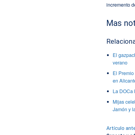
incremento d
Mas not
Relacion
El gazpach
verano
El Premio 
en Alicant
La DOCa Ri
Mijas cele
Jamón y l
Artículo ante