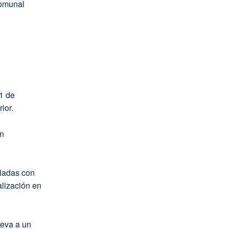
omunal
1 de
ior.
un
ladas con
alización en
leva a un