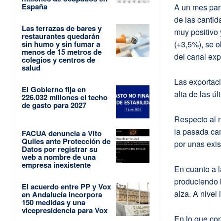
España
A un mes para
de las cantid
Las terrazas de bares y
muy positivo
restaurantes quedarán
sin humo y sin fumar a
(+3,5%), se 
menos de 15 metros de
del canal exp
colegios y centros de
salud
Las exportaci
El Gobierno fija en
alta de las ú
226.032 millones el techo
de gasto para 2027
Respecto al n
la pasada ca
FACUA denuncia a Vito
Quiles ante Protección de
por unas exis
Datos por registrar su
web a nombre de una
empresa inexistente
En cuanto a l
produciendo 
El acuerdo entre PP y Vox
alza. A nivel
en Andalucía incorpora
150 medidas y una
vicepresidencia para Vox
En lo que con