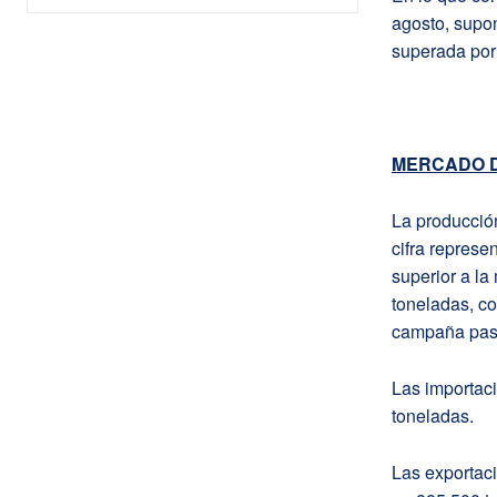
agosto, supon
superada por 
MERCADO D
La producció
cifra repres
superior a la
toneladas, co
campaña pas
Las importaci
toneladas.
Las exportaci