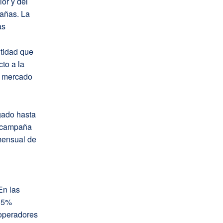
or y del
añas. La
as
ntidad que
to a la
l mercado
egado hasta
a campaña
 mensual de
En las
l 5%
 operadores