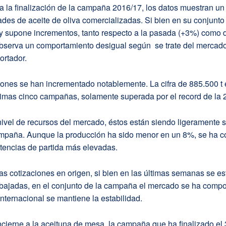
 la finalización de la campaña 2016/17, los datos muestran un
ades de aceite de oliva comercializadas. Si bien en su conjunto 
 y supone incrementos, tanto respecto a la pasada (+3%) como 
observa un comportamiento desigual según se trate del mercad
ortador.
ones se han incrementado notablemente. La cifra de 885.500 t 
ltimas cinco campañas, solamente superada por el record de la 
ivel de recursos del mercado, éstos están siendo ligeramente s
mpaña. Aunque la producción ha sido menor en un 8%, se ha
tencias de partida más elevadas.
as cotizaciones en origen, si bien en las últimas semanas se es
bajadas, en el conjunto de la campaña el mercado se ha compo
 internacional se mantiene la estabilidad.
cierne a la aceituna de mesa, la campaña que ha finalizado el