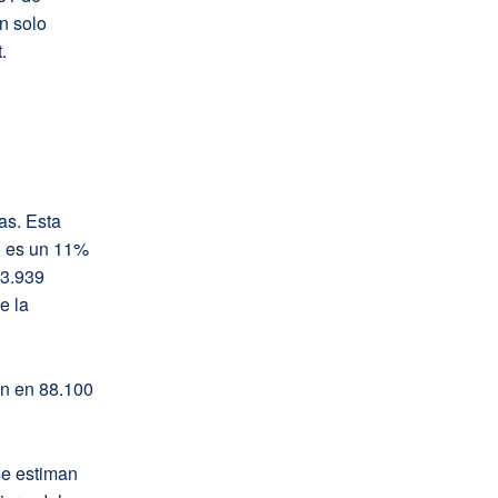
n solo
.
as. Esta
o es un 11%
93.939
e la
an en 88.100
se estiman