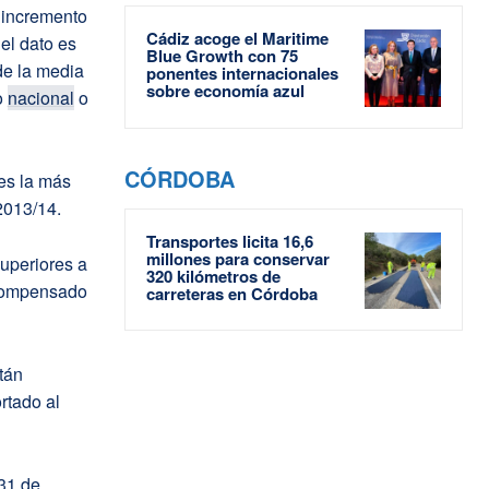
 incremento
Cádiz acoge el Maritime
el dato es
Blue Growth con 75
de la media
ponentes internacionales
sobre economía azul
o
nacional
o
CÓRDOBA
es la más
2013/14.
Transportes licita 16,6
millones para conservar
uperiores a
320 kilómetros de
 compensado
carreteras en Córdoba
tán
rtado al
 31 de