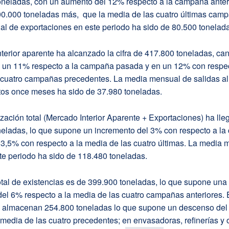
oneladas, con un aumento del 12% respecto a la campaña anteri
0.000 toneladas más, que la media de las cuatro últimas camp
l de exportaciones en este periodo ha sido de 80.500 tonelad
terior aparente ha alcanzado la cifra de 417.800 toneladas, ca
 un 11% respecto a la campaña pasada y en un 12% con respec
 cuatro campañas precedentes. La media mensual de salidas a
stos once meses ha sido de 37.980 toneladas.
zación total (Mercado Interior Aparente + Exportaciones) ha ll
neladas, lo que supone un incremento del 3% con respecto a l
l 3,5% con respecto a la media de las cuatro últimas. La media
te periodo ha sido de 118.480 toneladas.
tal de existencias es de 399.900 toneladas, lo que supone una
el 6% respecto a la media de las cuatro campañas anteriores. 
 almacenan 254.800 toneladas lo que supone un descenso de
 media de las cuatro precedentes; en envasadoras, refinerías y