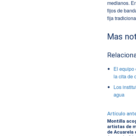
medianos. En
fijos de ban
fija tradiciona
Mas not
Relacion
El equipo
la cita de
Los instit
agua
Artículo ante
Montilla aco
artistas de m
de Acuarela d