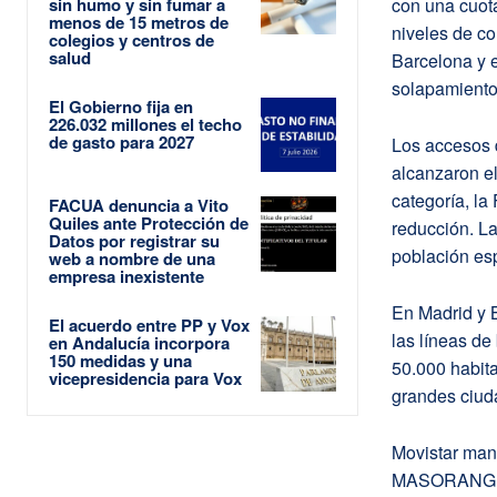
sin humo y sin fumar a
con una cuot
menos de 15 metros de
niveles de c
colegios y centros de
salud
Barcelona y 
solapamiento 
El Gobierno fija en
226.032 millones el techo
de gasto para 2027
Los accesos 
alcanzaron el
categoría, la
FACUA denuncia a Vito
Quiles ante Protección de
reducción. La
Datos por registrar su
población es
web a nombre de una
empresa inexistente
En Madrid y 
El acuerdo entre PP y Vox
las líneas d
en Andalucía incorpora
150 medidas y una
50.000 habita
vicepresidencia para Vox
grandes ciud
Movistar man
MASORANGE li