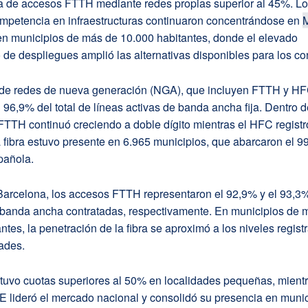
a de accesos FTTH mediante redes propias superior al 45%. L
ompetencia en infraestructuras continuaron concentrándose en
M
en municipios de más de 10.000 habitantes, donde el elevado
de despliegues amplió las alternativas disponibles para los c
de redes de nueva generación (NGA), que incluyen FTTH y HF
 96,9% del total de líneas activas de banda ancha fija. Dentro d
 FTTH continuó creciendo a doble dígito mientras el HFC regist
 fibra estuvo presente en 6.965 municipios, que abarcaron el 9
pañola.
Barcelona, los accesos FTTH representaron el 92,9% y el 93,3
e banda ancha contratadas, respectivamente. En municipios de
ntes, la penetración de la fibra se aproximó a los niveles regist
ades.
tuvo cuotas superiores al 50% en localidades pequeñas, mient
deró el mercado nacional y consolidó su presencia en munic