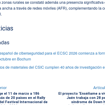
 zonas rurales se constató además una presencia significativa
da ancha a través de redes móviles (AFR), complementando la c
l.
icias
adas
 español de ciberseguridad para el ECSC 2026 comienza a for
 octubre en Bochum
utos de materiales del CSIC cumplen 40 años de investigación e
rior
Artícu
ge el 11 de marzo a 186
El proyecto ‘Enséñame a vi
ás de 20 países en el Rally
Jaén trabaja con 28 p
el Festival Internacional de
síndrome de Down h