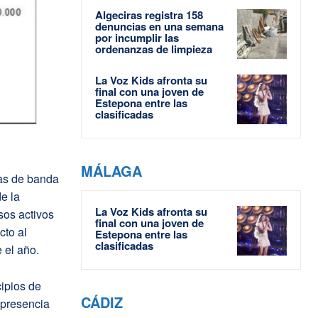
Algeciras registra 158
denuncias en una semana
por incumplir las
ordenanzas de limpieza
La Voz Kids afronta su
final con una joven de
Estepona entre las
clasificadas
MÁLAGA
vas de banda
e la
La Voz Kids afronta su
sos activos
final con una joven de
cto al
Estepona entre las
clasificadas
 el año.
ipios de
CÁDIZ
 presencia