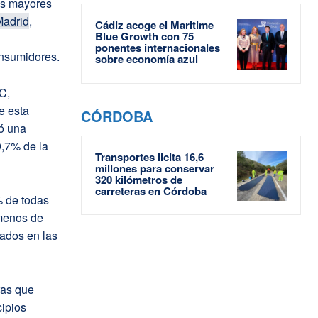
os mayores
adrid
,
Cádiz acoge el Maritime
Blue Growth con 75
ponentes internacionales
onsumidores.
sobre economía azul
C,
e esta
CÓRDOBA
ró una
9,7% de la
Transportes licita 16,6
millones para conservar
320 kilómetros de
carreteras en Córdoba
% de todas
 menos de
rados en las
ras que
ipios