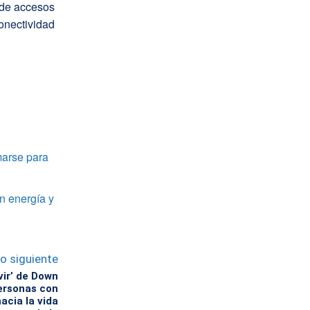
 de accesos
onectividad
marse para
n energía y
lo siguiente
vir’ de Down
ersonas con
acia la vida