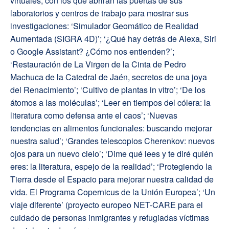
virtuales, con los que abrirán las puertas de sus
laboratorios y centros de trabajo para mostrar sus
investigaciones: ‘Simulador Geomático de Realidad
Aumentada (SIGRA 4D)’; ‘¿Qué hay detrás de Alexa, Siri
o Google Assistant? ¿Cómo nos entienden?’;
‘Restauración de La Virgen de la Cinta de Pedro
Machuca de la Catedral de Jaén, secretos de una joya
del Renacimiento’; ‘Cultivo de plantas in vitro’; ‘De los
átomos a las moléculas’; ‘Leer en tiempos del cólera: la
literatura como defensa ante el caos’; ‘Nuevas
tendencias en alimentos funcionales: buscando mejorar
nuestra salud’; ‘Grandes telescopios Cherenkov: nuevos
ojos para un nuevo cielo’; ‘Dime qué lees y te diré quién
eres: la literatura, espejo de la realidad’; ‘Protegiendo la
Tierra desde el Espacio para mejorar nuestra calidad de
vida. El Programa Copernicus de la Unión Europea’; ‘Un
viaje diferente’ (proyecto europeo NET-CARE para el
cuidado de personas inmigrantes y refugiadas víctimas