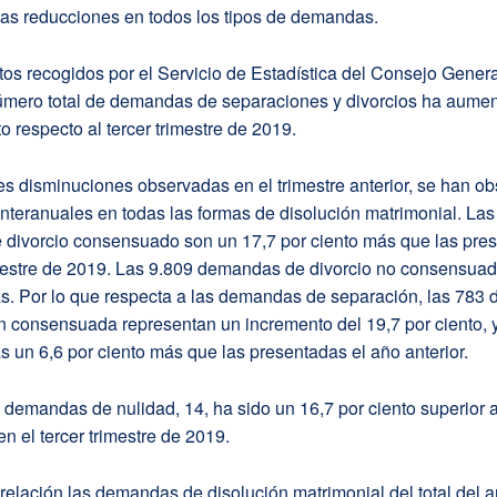
mas reducciones en todos los tipos de demandas.
os recogidos por el Servicio de Estadística del Consejo Genera
 número total de demandas de separaciones y divorcios ha aume
to respecto al tercer trimestre de 2019.
tes disminuciones observadas en el trimestre anterior, se han o
nteranuales en todas las formas de disolución matrimonial. Las
divorcio consensuado son un 17,7 por ciento más que las pre
mestre de 2019. Las 9.809 demandas de divorcio no consensuad
ás. Por lo que respecta a las demandas de separación, las 78
n consensuada representan un incremento del 19,7 por ciento, y
un 6,6 por ciento más que las presentadas el año anterior.
demandas de nulidad, 14, ha sido un 16,7 por ciento superior a
n el tercer trimestre de 2019.
elación las demandas de disolución matrimonial del total del a