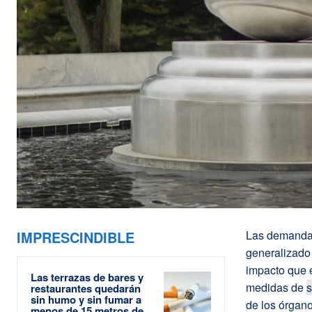
IMPRESCINDIBLE
Las demandas
generalizado 
impacto que e
Las terrazas de bares y
medidas de
s
restaurantes quedarán
sin humo y sin fumar a
de los órgano
menos de 15 metros de