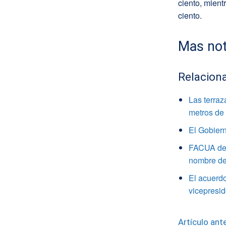
ciento, mien
ciento.
Mas not
Relacion
Las terraz
metros de 
El Gobiern
FACUA denu
nombre de
El acuerd
vicepresi
Artículo ante