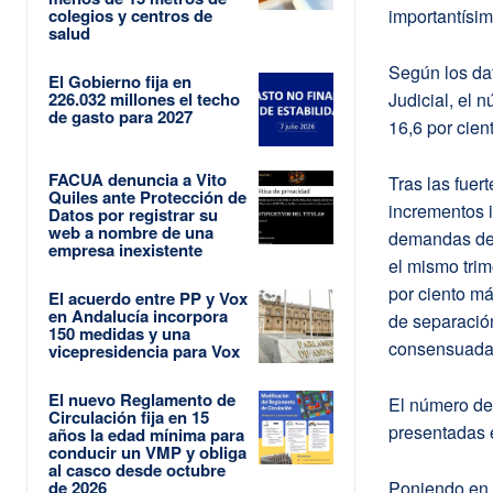
colegios y centros de
importantísi
salud
Según los dat
El Gobierno fija en
226.032 millones el techo
Judicial, el
de gasto para 2027
16,6 por cien
FACUA denuncia a Vito
Tras las fuer
Quiles ante Protección de
incrementos i
Datos por registrar su
web a nombre de una
demandas de 
empresa inexistente
el mismo tri
por ciento m
El acuerdo entre PP y Vox
en Andalucía incorpora
de separació
150 medidas y una
consensuadas 
vicepresidencia para Vox
El nuevo Reglamento de
El número de 
Circulación fija en 15
presentadas e
años la edad mínima para
conducir un VMP y obliga
al casco desde octubre
Poniendo en r
de 2026