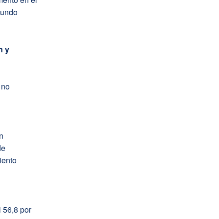
egundo
n y
 no
n
de
iento
 56,8 por