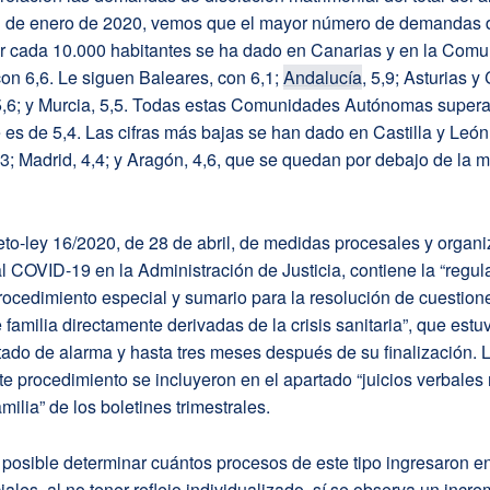
1 de enero de 2020, vemos que el mayor número de demandas 
or cada 10.000 habitantes se ha dado en Canarias y en la Com
on 6,6. Le siguen Baleares, con 6,1;
Andalucía
, 5,9; Asturias y
, 5,6; y Murcia, 5,5. Todas estas Comunidades Autónomas super
 es de 5,4. Las cifras más bajas se han dado en Castilla y León
3; Madrid, 4,4; y Aragón, 4,6, que se quedan por debajo de la 
to-ley 16/2020, de 28 de abril, de medidas procesales y organi
al COVID-19 en la Administración de Justicia, contiene la “regul
ocedimiento especial y sumario para la resolución de cuestione
 familia directamente derivadas de la crisis sanitaria”, que estu
tado de alarma y hasta tres meses después de su finalización. 
ste procedimiento se incluyeron en el apartado “juicios verbales r
milia” de los boletines trimestrales.
 posible determinar cuántos procesos de este tipo ingresaron en
iales, al no tener reflejo individualizado, sí se observa un incr