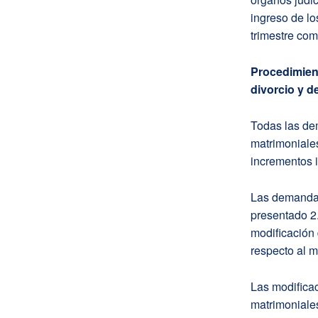
ingreso de lo
trimestre com
Procedimien
divorcio y d
Todas las de
matrimoniale
incrementos i
Las demandas
presentado 2
modificación
respecto al m
Las modificac
matrimoniales