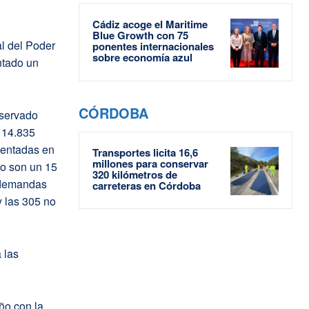
Cádiz acoge el Maritime
Blue Growth con 75
l del Poder
ponentes internacionales
sobre economía azul
ntado un
CÓRDOBA
bservado
 14.835
sentadas en
Transportes licita 16,6
millones para conservar
o son un 15
320 kilómetros de
3 demandas
carreteras en Córdoba
 las 305 no
 las
ño con la