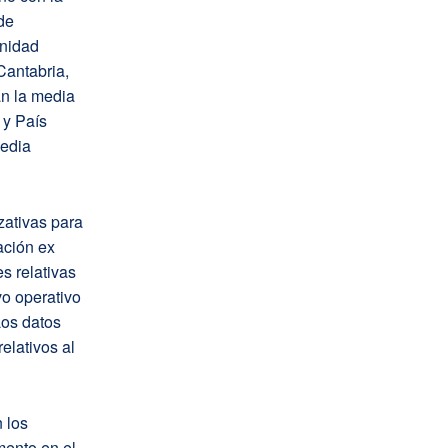
de
unidad
 Cantabria,
an la media
 y País
media
zativas para
ación ex
s relativas
vo operativo
Los datos
elativos al
 los
emento en el