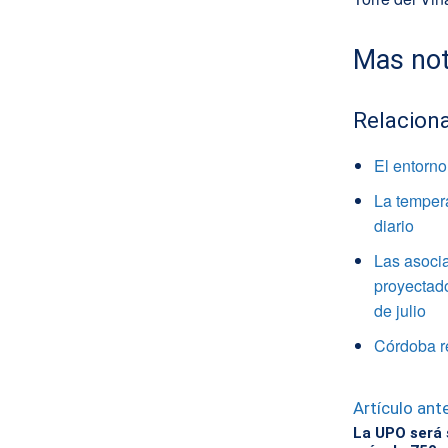
Mas not
Relacion
El entorn
La tempera
diario
Las asocia
proyectado
de julio
Córdoba r
Artículo ante
La UPO será