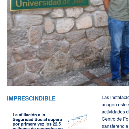
IMPRESCINDIBLE
Las instalaci
acogen este 
actividades 
La afiliación a la
Centro de For
Seguridad Social supera
por primera vez los 22,5
transferencia
millones de ocupados en