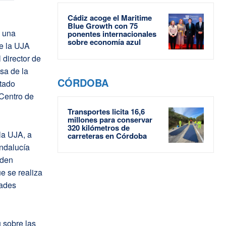
Cádiz acoge el Maritime
Blue Growth con 75
s una
ponentes internacionales
sobre economía azul
de la UJA
 director de
sa de la
CÓRDOBA
itado
 Centro de
Transportes licita 16,6
millones para conservar
320 kilómetros de
 la UJA, a
carreteras en Córdoba
Andalucía
nden
ue se realiza
dades
u sobre las