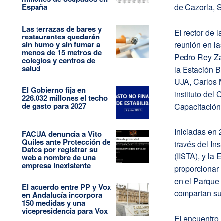
España
de Cazorla, S
Las terrazas de bares y
El rector de 
restaurantes quedarán
sin humo y sin fumar a
reunión en la
menos de 15 metros de
Pedro Rey Zam
colegios y centros de
salud
la Estación B
UJA, Carlos M
El Gobierno fija en
instituto del
226.032 millones el techo
de gasto para 2027
Capacitación
Iniciadas en 
FACUA denuncia a Vito
Quiles ante Protección de
través del In
Datos por registrar su
(IISTA), y l
web a nombre de una
empresa inexistente
proporcionar 
en el Parque 
El acuerdo entre PP y Vox
compartan su
en Andalucía incorpora
150 medidas y una
vicepresidencia para Vox
El encuentro 