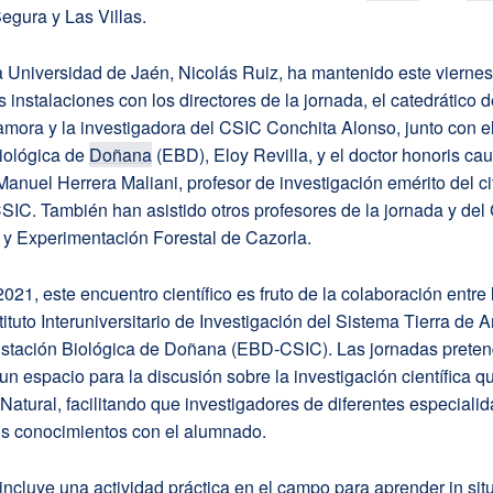
egura y Las Villas.
la Universidad de Jaén, Nicolás Ruiz, ha mantenido este vierne
s instalaciones con los directores de la jornada, el catedrático 
ora y la investigadora del CSIC Conchita Alonso, junto con el
iológica de
Doñana
(EBD), Eloy Revilla, y el doctor honoris cau
anuel Herrera Maliani, profesor de investigación emérito del c
 CSIC. También han asistido otros profesores de la jornada y del
 y Experimentación Forestal de Cazorla.
2021, este encuentro científico es fruto de la colaboración entre
stituto Interuniversitario de Investigación del Sistema Tierra de 
a Estación Biológica de Doñana (EBD-CSIC). Las jornadas prete
un espacio para la discusión sobre la investigación científica q
Natural, facilitando que investigadores de diferentes especiali
s conocimientos con el alumnado.
incluye una actividad práctica en el campo para aprender in sit