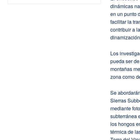
dinámicas nat
en un punto d
facilitar la 
contribuir a 
dinamización 
Los investiga
pueda ser de 
montañas medi
zona como de 
Se abordarán
Sierras Subbé
mediante foto
subterránea e
los hongos en
térmica de la
Torre del Vin