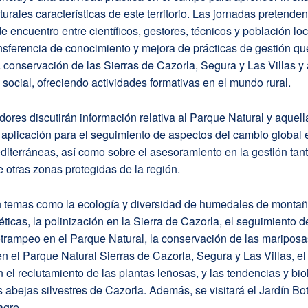
urales características de este territorio. Las jornadas pretenden
e encuentro entre científicos, gestores, técnicos y población loc
transferencia de conocimiento y mejora de prácticas de gestión 
la conservación de las Sierras de Cazorla, Segura y Las Villas y 
social, ofreciendo actividades formativas en el mundo rural.
dores discutirán información relativa al Parque Natural y aquel
aplicación para el seguimiento de aspectos del cambio global 
terráneas, así como sobre el asesoramiento en la gestión tant
otras zonas protegidas de la región.
 temas como la ecología y diversidad de humedales de montañ
ticas, la polinización en la Sierra de Cazorla, el seguimiento d
trampeo en el Parque Natural, la conservación de las mariposa
n el Parque Natural Sierras de Cazorla, Segura y Las Villas, el
 el reclutamiento de las plantas leñosas, y las tendencias y bio
s abejas silvestres de Cazorla. Además, se visitará el Jardín Bo
agre.