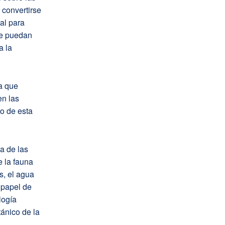
 convertirse
al para
que puedan
a la
la que
en las
o de esta
a de las
e la fauna
s, el agua
 papel de
logía
tánico de la