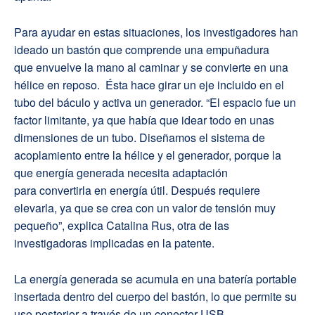
Para ayudar en estas situaciones, l
os investigadores han
ideado un bastón que comprende una empuñadura
que
envuelve
la mano al caminar
y
se convierte en una
hélice en reposo. Ésta hace girar un eje incluido en el
tubo del báculo y
activa
un generador. “El espacio fue un
factor limitante
,
ya que había que
idear
todo en unas
dimensiones
de un tubo.
Diseñamos el sistema de
acoplamiento entre la hélice y el generador,
porque
la
que
energía generada
necesita adaptación
para
convertirla
en energía útil
.
Después
requiere
elevarla,
ya que se crea con
un valor de tensión muy
pequeño”, explica Catalina Rus, otra de las
investigadoras implicadas en la patente.
La energía generada se acumula en una batería portable
insertada dentro del
cuerpo
del bastón, lo que permite su
uso posterior a través de un conector USB.