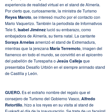
experiencia de realidad virtual en el stand de Almería.
Por cierto que, curiosamente, la ministra de Turismo
Reyes Maroto
, se interesó mucho por el contacto con
Mario Vaquerizo. También la periodista de Informativos
Tele 5,
Isabel Jiménez
lució su embarazo, como
embajadora de Almería, su tierra natal. La cantante
Soraya Arnelas
amenizó el stand de Extremadura,
mientras que la jerezana
María Terremoto
, imagen del
flamenco en todo el mundo, se convirtió en el epicentro
del pabellón de Turespaña o
Jesús Calleja
que
presentaba Desafío Urbión en el siempre animado stand
de Castilla y León.
G
UERO.
Es el extraño nombre del regalo que el
consejero de Turismo del Gobierno Vasco,
Alfredo
Retortillo
, hizo a los reyes en su visita al stand de
Euskadi el día de la inauguración. Se trata de un facsímil