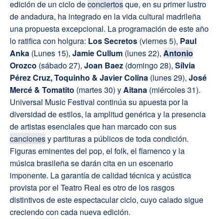
edición de un ciclo de
conciertos
que, en su primer lustro
de andadura, ha integrado en la vida cultural madrileña
una propuesta excepcional. La programación de este año
lo ratifica con holgura:
Los Secretos
(viernes 5),
Paul
Anka
(Lunes 15),
Jamie Cullum
(lunes 22),
Antonio
Orozco
(sábado 27),
Joan Baez
(domingo 28),
Sílvia
Pérez Cruz, Toquinho & Javier Colina
(lunes 29),
José
Mercé & Tomatito
(martes 30) y
Aitana
(miércoles 31).
Universal Music Festival continúa su apuesta por la
diversidad de estilos, la amplitud genérica y la presencia
de artistas esenciales que han marcado con sus
canciones
y partituras a públicos de toda condición.
Figuras eminentes del pop, el folk, el flamenco y la
música brasileña se darán cita en un escenario
imponente. La garantía de calidad técnica y acústica
provista por el Teatro Real es otro de los rasgos
distintivos de este espectacular ciclo, cuyo calado sigue
creciendo con cada nueva edición.