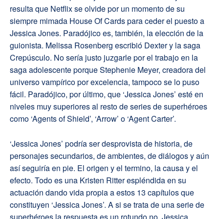
resulta que Netflix se olvide por un momento de su
siempre mimada House Of Cards para ceder el puesto a
Jessica Jones. Paradójico es, también, la elección de la
guionista. Melissa Rosenberg escribió Dexter y la saga
Crepúsculo. No sería justo juzgarle por el trabajo en la
saga adolescente porque Stephenie Meyer, creadora del
universo vampírico por excelencia, tampoco se lo puso
fácil. Paradójico, por último, que ‘Jessica Jones’ esté en
niveles muy superiores al resto de series de superhéroes
como ‘Agents of Shield’, ‘Arrow’ o ‘Agent Carter’.
‘Jessica Jones’ podría ser desprovista de historia, de
personajes secundarios, de ambientes, de diálogos y aún
así seguiría en pie. El origen y el termino, la causa y el
efecto. Todo es una Kristen Ritter espléndida en su
actuación dando vida propia a estos 13 capítulos que
constituyen ‘Jessica Jones’. A si se trata de una serie de
superhéroes la respuesta es un rotundo no. Jessica