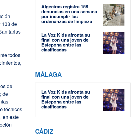
Algeciras registra 158
denuncias en una semana
ición
por incumplir las
ordenanzas de limpieza
y 138 de
Sanitarias
La Voz Kids afronta su
final con una joven de
Estepona entre las
clasificadas
ante todos
cimientos,
MÁLAGA
nos de
La Voz Kids afronta su
; de
final con una joven de
ntas
Estepona entre las
clasificadas
de técnicos
, en este
oción
CÁDIZ