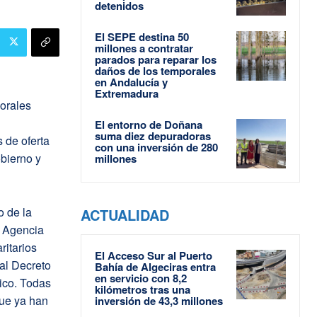
detenidos
El SEPE destina 50
millones a contratar
parados para reparar los
daños de los temporales
en Andalucía y
Extremadura
porales
El entorno de Doñana
suma diez depuradoras
 de oferta
con una inversión de 280
bierno y
millones
o de la
ACTUALIDAD
a Agencia
ritarios
El Acceso Sur al Puerto
eal Decreto
Bahía de Algeciras entra
en servicio con 8,2
ico. Todas
kilómetros tras una
ue ya han
inversión de 43,3 millones