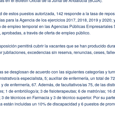
as en el Boletín Oficial de la Junta de Andalucía (BOJA).
ad de estos puestos autorizada, 142 responde a la tasa de repos
s para la Agencia de los ejercicios 2017, 2018, 2019 y 2020; 
ón de empleo temporal en las Agencias Públicas Empresariales 
 aprobadas, a través de oferta de empleo público.
sposición pemitirá cubrir la vacantes que se han producido dur
r jubilaciones, excedencias sin reserva, renuncias, ceses, falle
s se desglosan de acuerdo con las siguientes categorías y tur
strativo/a especialista, 5; auxiliar de enfermería, un total de 72
; y de enfermería, 67. Además, de facultativos/as 75, de las disti
s; 1 de embriólogo/a; 3 de fisioterapeutas; 6 de matrón/as; 16 
; 3 de técnicos en Farmacia y 3 de técnico superior. Por su parte
s están incluidas un 10% de discapacidad y 6 puestos de prom