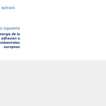
 aplicará
lo siguiente
nergía de la
a adhesión a
ambientales
europeas