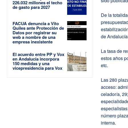
sido publicad
226.032 millones el techo
de gasto para 2027
De la totalid
presupuestada
FACUA denuncia a Vito
Quiles ante Protección de
estabilizaci
Datos por registrar su
de Andalucía,
web a nombre de una
empresa inexistente
La tasa de re
El acuerdo entre PP y Vox
estos años po
en Andalucía incorpora
150 medidas y una
etc.
vicepresidencia para Vox
Las 280 plaza
acceso: admini
celador/a, 29
especialidade
especialistas
número plaza
interna.